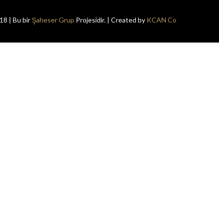
18 | Bu bir
Şaheser Grup
Projesidir. | Created by
KCAN Co.